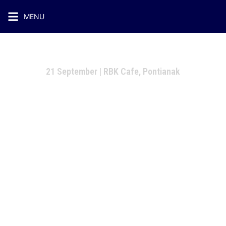
MENU
21 September | RBK Cafe, Pontianak
Kupas Tuntas Laundry Satuan dan
Laundry Kiloan