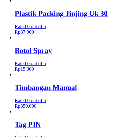
Plastik Packing Jinjing Uk 30
Rated
0
out of 5
Rp
37.000
Botol Spray
Rated
0
out of 5
Rp
15.000
Timbangan Manual
Rated
0
out of 5
Rp
350.000
Tag PIN