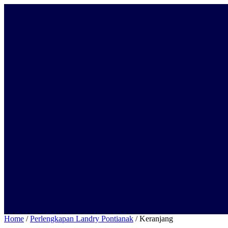
Langsung
ke
konten
Home
/
Perlengkapan Landry Pontianak
/ Keranjang