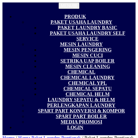
Langsung
MENU
ke
konten
PRODUK
PAKET USAHA LAUNDRY
PAKET LAUNDRY BASIC
PAKET USAHA LAUNDRY SELF
SERVICE
MESIN LAUNDRY
MESIN PENGERING
MESIN CUCI
SETRIKA UAP BOILER
MESIN CLEANING
CHEMICAL
CHEMICAL LAUNDRY
CHEMICAL YPL
CHEMICAL SEPATU
CHEMICAL HELM
LAUNDRY SEPATU & HELM
PERLENGKAPAN LAUNDRY
SPART PART KONVERSI & KOMPOR
SPART PART BOILER
MEDIA PROMOSI
LOGIN
Home
/
Harga Paket Laundry Pontianak
/ Paket Laundry Pontianak